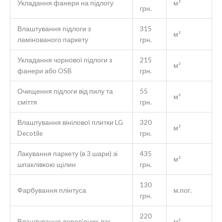
Укладання фанери на підлогу
м²
грн.
Влаштування підлоги з
315
м²
ламінованого паркету
грн.
Укладання чорнової підлоги з
215
м²
фанери або OSB
грн.
Очищення підлоги від пилу та
55
м²
сміття
грн.
Влаштування вінілової плитки LG
320
м²
Decotile
грн.
Лакування паркету (в 3 шари) зі
435
м²
шпаклівкою щілин
грн.
130
Фарбування плінтуса
м.пог.
грн.
220
Влаштування дерев’яних лаг
м²