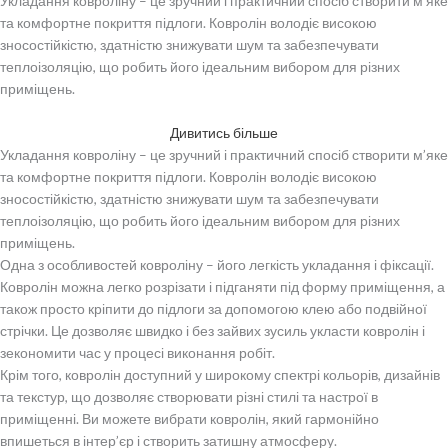
Укладання ковроліну – це зручний і практичний спосіб створити м’яке
та комфортне покриття підлоги. Ковролін володіє високою
зносостійкістю, здатністю знижувати шум та забезпечувати
теплоізоляцію, що робить його ідеальним вибором для різних
приміщень.
Дивитись більше
Укладання ковроліну – це зручний і практичний спосіб створити м’яке
та комфортне покриття підлоги. Ковролін володіє високою
зносостійкістю, здатністю знижувати шум та забезпечувати
теплоізоляцію, що робить його ідеальним вибором для різних
приміщень.
Одна з особливостей ковроліну – його легкість укладання і фіксації.
Ковролін можна легко розрізати і підганяти під форму приміщення, а
також просто кріпити до підлоги за допомогою клею або подвійної
стрічки. Це дозволяє швидко і без зайвих зусиль укласти ковролін і
зекономити час у процесі виконання робіт.
Крім того, ковролін доступний у широкому спектрі кольорів, дизайнів
та текстур, що дозволяє створювати різні стилі та настрої в
приміщенні. Ви можете вибрати ковролін, який гармонійно
впишеться в інтер’єр і створить затишну атмосферу.