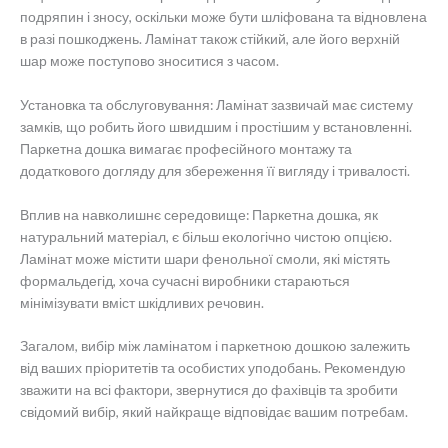
подряпин і зносу, оскільки може бути шліфована та відновлена
в разі пошкоджень. Ламінат також стійкий, але його верхній
шар може поступово зноситися з часом.
Установка та обслуговування: Ламінат зазвичай має систему
замків, що робить його швидшим і простішим у встановленні.
Паркетна дошка вимагає професійного монтажу та
додаткового догляду для збереження її вигляду і тривалості.
Вплив на навколишнє середовище: Паркетна дошка, як
натуральний матеріал, є більш екологічно чистою опцією.
Ламінат може містити шари фенольної смоли, які містять
формальдегід, хоча сучасні виробники стараються
мінімізувати вміст шкідливих речовин.
Загалом, вибір між ламінатом і паркетною дошкою залежить
від ваших пріоритетів та особистих уподобань. Рекомендую
зважити на всі фактори, звернутися до фахівців та зробити
свідомий вибір, який найкраще відповідає вашим потребам.