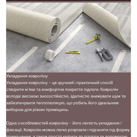
Укладання ковроліну
Укладання ковроліну – це зручний і практичний спосіб
створити м’яке та комфортне покриття підлоги. Ковролін
володіє високою зносостійкістю, здатністю знижувати шум та
забезпечувати теплоізоляцію, що робить його ідеальним
вибором для різних приміщень.
Одна з особливостей ковроліну – його легкість укладання і
фіксації. Ковролін можна легко розрізати і підганяти під форму
приміщення, а також просто кріпити до підлоги за допомогою