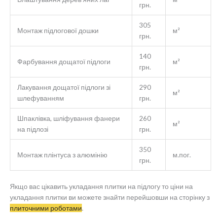
грн.
305
Монтаж підлогової дошки
м²
грн.
140
Фарбування дощатої підлоги
м²
грн.
Лакування дощатої підлоги зі
290
м²
шлефуванням
грн.
Шпаклівка, шліфування фанери
260
м²
на підлозі
грн.
350
Монтаж плінтуса з алюмінію
м.пог.
грн.
Якщо вас цікавить укладання плитки на підлогу то ціни на
укладання плитки ви можете знайти перейшовши на сторінку з
плиточними роботами
.