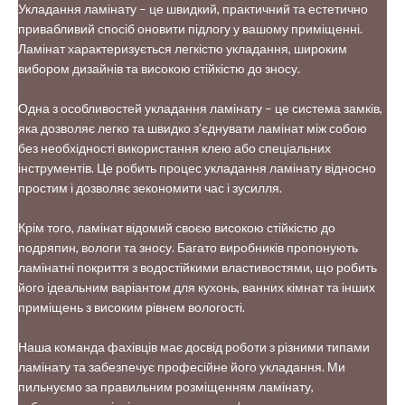
Укладання ламінату – це швидкий, практичний та естетично
привабливий спосіб оновити підлогу у вашому приміщенні.
Ламінат характеризується легкістю укладання, широким
вибором дизайнів та високою стійкістю до зносу.
Одна з особливостей укладання ламінату – це система замків,
яка дозволяє легко та швидко з’єднувати ламінат між собою
без необхідності використання клею або спеціальних
інструментів. Це робить процес укладання ламінату відносно
простим і дозволяє зекономити час і зусилля.
Крім того, ламінат відомий своєю високою стійкістю до
подряпин, вологи та зносу. Багато виробників пропонують
ламінатні покриття з водостійкими властивостями, що робить
його ідеальним варіантом для кухонь, ванних кімнат та інших
приміщень з високим рівнем вологості.
Наша команда фахівців має досвід роботи з різними типами
ламінату та забезпечує професійне його укладання. Ми
пильнуємо за правильним розміщенням ламінату,