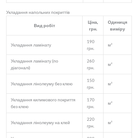
Укладання напольних покриттів
Ціна,
Одиниця
Вид робіт
грн.
виміру
190
Укладання ламінату
м²
грн.
Укладання ламінату (по
260
м²
діагоналі)
грн.
150
Укладання лінолеуму без клею
м²
грн.
Укладання килимового покриття
170
м²
без клею
грн.
220
Укладання лінолеуму на клей
м²
грн.