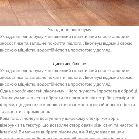
Укладання лінолеуму
Укладання лінолеуму – це швидкий і практичний спосіб створити
зносостійке та затишне покриття підлоги. Лінолеум відомий своєю
високою міцністю, водостійкістю та простотою у догляді.
Дивитись більше
Укладання лінолеуму – це швидкий і практичний спосіб створити
зносостійке та затишне покриття підлоги. Лінолеум відомий своєю
високою міцністю, водостійкістю та простотою у догляді.
Одна з особливостей лінолеуму – його гнучкість і простота в обробці.
Лінолеум можна легко обрізати та підганяти під потрібні розміри та
форми, що дозволяє створювати різноманітні дизайнерські ефекти
та акценти в приміщенні.
Крім того, лінолеум доступний у широкому спектрі кольорів,
візерунків та текстур, що дозволяє створювати різні стилі та настрої в
інтер’єрі. Ви можете вибрати лінолеум, який відповідає вашим
естетичним уподобанням та гармонійно поєднується з іншими