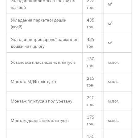
Укладання килимового покриття
220
м²
на клей
грн.
Укладання паркетної дошки
435
м²
(клей)
грн.
Укладання тришарової паркетної
435
м²
дошки на підлогу
грн.
130
Установка пластикових плінтусів
м.пог.
грн.
215
Монтаж МДФ плінтусів
м.пог.
грн.
240
Монтаж плінтуса з поліуретану
м.пог.
грн.
175
Монтаж дерев’яних плінтусів
м.пог.
грн.
150