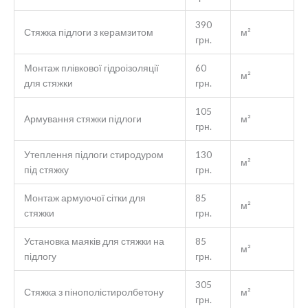
390
Стяжка підлоги з керамзитом
м²
грн.
Монтаж плівкової гідроізоляції
60
м²
для стяжки
грн.
105
Армування стяжки підлоги
м²
грн.
Утеплення підлоги стиродуром
130
м²
під стяжку
грн.
Монтаж армуючої сітки для
85
м²
стяжки
грн.
Установка маяків для стяжки на
85
м²
підлогу
грн.
305
Стяжка з пінополістиролбетону
м²
грн.