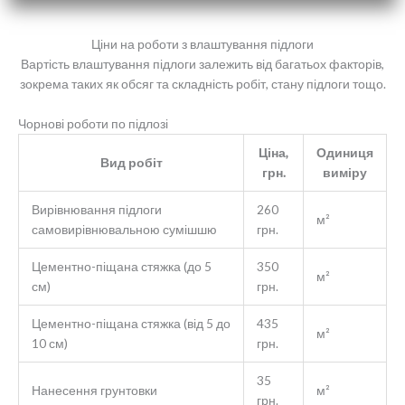
Ціни на роботи з влаштування підлоги
Вартість влаштування підлоги залежить від багатьох факторів,
зокрема таких як обсяг та складність робіт, стану підлоги тощо.
Чорнові роботи по підлозі
Ціна,
Одиниця
Вид робіт
грн.
виміру
Вирівнювання підлоги
260
м²
самовирівнювальною сумішшю
грн.
Цементно-піщана стяжка (до 5
350
м²
см)
грн.
Цементно-піщана стяжка (від 5 до
435
м²
10 см)
грн.
35
Нанесення грунтовки
м²
грн.