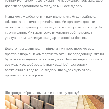
точним монтажем та дотриманням необхідних проміжків, щоб
досягти бездоганного вигляду та міцності підлоги.
Наша мета – забезпечити вам підлогу, яка буде надійною,
стійкою та естетично привабливою. Ми прагнемо досягти
високої якості улаштування підлоги, враховуючи ваші потреби
та очікування. Ми гарантуємо виконання робіт вчасно, з
урахуванням найвищих стандартів якості та безпеки.
Довірте нам улаштування підлоги, і ми перетворимо ваш
простір, створивши комфортне та затишне середовище, яке ви
будете насолоджуватися кожен день. Наші експерти зроблять
все можливе, щоб зреалізувати ваші ідеї та створити
вражаючий вигляд вашої підлоги, що буде служити вам
протягом багатьох років.
Що краще вибрати ламінат чи паркетну дошку?