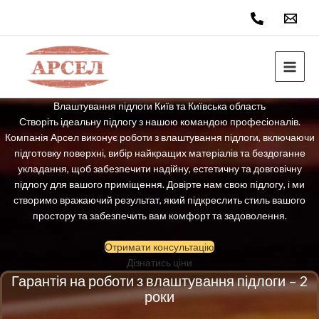
Перейти
до
вмісту
Влаштування підлоги Київ та Київська область
Створіть ідеальну підлогу з нашою командою професіоналів.
Компанія Арсел виконує роботи з влаштування підлоги, включаючи
підготовку поверхні, вибір найкращих матеріалів та бездоганне
укладання, щоб забезпечити надійну, естетичну та довговічну
підлогу для вашого приміщення. Довірте нам свою підлогу, і ми
створимо вражаючий результат, який підкреслить стиль вашого
простору та забезпечить вам комфорт та задоволення.
Отримати консультацію
Дізнатись ціни
Гарантія на роботи з влаштування підлоги – 2
роки