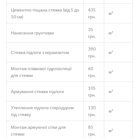
Цементно-піщана стяжка (від 5 до
435
м²
10 см)
грн.
35
Нанесення грунтовки
м²
грн.
390
Стяжка підлоги з керамзитом
м²
грн.
Монтаж плівкової гідроізоляції
60
м²
для стяжки
грн.
105
Армування стяжки підлоги
м²
грн.
Утеплення підлоги стиродуром
130
м²
під стяжку
грн.
Монтаж армуючої сітки для
85
м²
стяжки
грн.