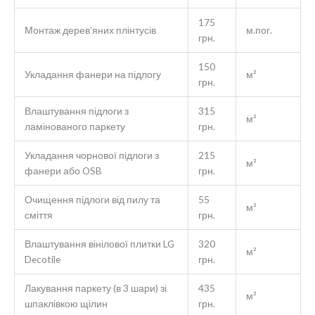
175
Монтаж дерев’яних плінтусів
м.пог.
грн.
150
Укладання фанери на підлогу
м²
грн.
Влаштування підлоги з
315
м²
ламінованого паркету
грн.
Укладання чорнової підлоги з
215
м²
фанери або OSB
грн.
Очищення підлоги від пилу та
55
м²
сміття
грн.
Влаштування вінілової плитки LG
320
м²
Decotile
грн.
Лакування паркету (в 3 шари) зі
435
м²
шпаклівкою щілин
грн.