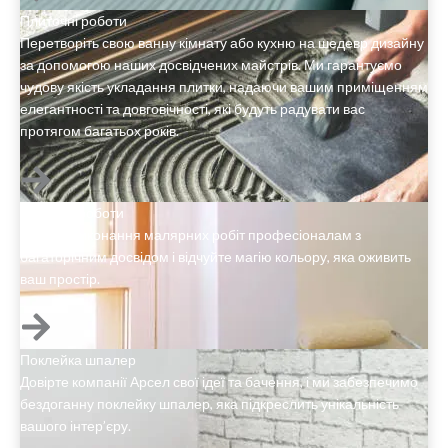
Плиточні роботи
Перетворіть свою ванну кімнату або кухню на шедевр дизайну
за допомогою наших досвідчених майстрів. Ми гарантуємо
чудову якість укладання плитки, надаючи вашим приміщенням
елегантності та довговічності, які будуть радувати вас
протягом багатьох років.
Малярні роботи
Довірте виконання малярних робіт професіоналам з
багаторічним досвідом і відчуйте магію кольору, яка оживить
ваш простір.
Поклейка шпалер
Довірте компанії Арсел свої ідеї та бачення, і ми забезпечимо
бездоганну поклейку шпалер, яка підкреслить унікальність
вашого інтер’єру.