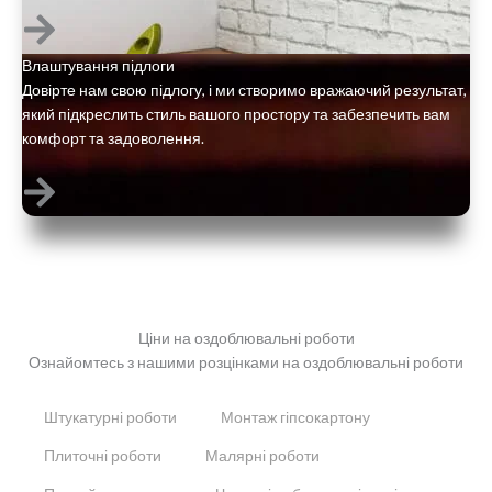
Влаштування підлоги
Довірте нам свою підлогу, і ми створимо вражаючий результат,
який підкреслить стиль вашого простору та забезпечить вам
комфорт та задоволення.
Ціни на оздоблювальні роботи
Ознайомтесь з нашими розцінками на оздоблювальні роботи
Штукатурні роботи
Монтаж гіпсокартону
Плиточні роботи
Малярні роботи