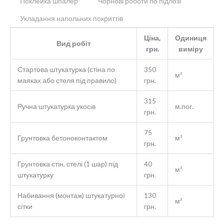
Поклейка шпалер
Чорнові роботи по підлозі
Укладання напольних покриттів
Ціна,
Одиниця
Вид робіт
грн.
виміру
Стартова штукатурка (стіна по
350
м²
маяках або стеля під правило)
грн.
315
Ручна штукатурка укосів
м.пог.
грн.
75
Грунтовка бетоноконтактом
м²
грн.
Грунтовка стін, стелі (1 шар) під
40
м²
штукатурку
грн.
Набивання (монтаж) штукатурної
130
м²
сітки
грн.