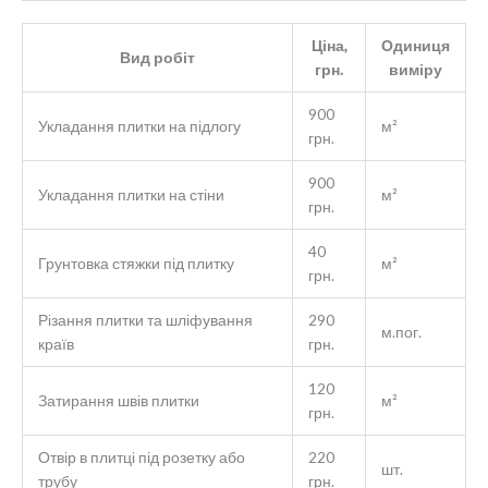
Ціна,
Одиниця
Вид робіт
грн.
виміру
900
Укладання плитки на підлогу
м²
грн.
900
Укладання плитки на стіни
м²
грн.
40
Грунтовка стяжки під плитку
м²
грн.
Різання плитки та шліфування
290
м.пог.
країв
грн.
120
Затирання швів плитки
м²
грн.
Отвір в плитці під розетку або
220
шт.
трубу
грн.