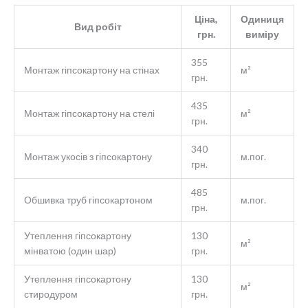
Ціна,
Одиниця
Вид робіт
грн.
виміру
355
Монтаж гіпсокартону на стінах
м²
грн.
435
Монтаж гіпсокартону на стелі
м²
грн.
340
Монтаж укосів з гіпсокартону
м.пог.
грн.
485
Обшивка труб гіпсокартоном
м.пог.
грн.
Утеплення гіпсокартону
130
м²
мінватою (один шар)
грн.
Утеплення гіпсокартону
130
м²
стиродуром
грн.