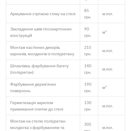
85
Армування стрічкою стику на стелі
м.пог.
грн.
Закладення швів гіпсокартонних
90
м²
конструкцій
грн.
Монтаж настінних декорів,
215
м.пог.
карнизів, молдингів із поліуретану
грн.
Шпаклівка, фарбування багету
140
м.пог.
(поліуретан)
грн.
Фарбування дерев’яних
190
м²
поверхонь
грн.
Герметизація акрилом
130
м.пог.
примикання плитки до стелі
грн.
Монтаж на стелю поліуретан-
305
молдінгка з фарбуванням та
м.пог.
грн.