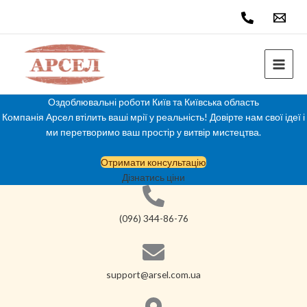
Перейти
до
вмісту
Оздоблювальні роботи Київ та Київська область
Компанія Арсел втілить ваші мрії у реальність! Довірте нам свої ідеї і
ми перетворимо ваш простір у витвір мистецтва.
Отримати консультацію
Дізнатись ціни
(096) 344-86-76
support@arsel.com.ua