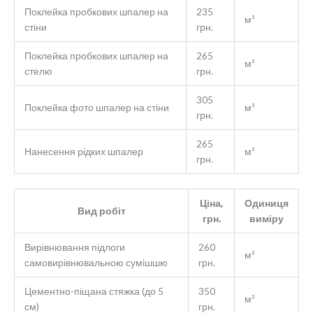
Поклейка пробкових шпалер на
235
м²
стіни
грн.
Поклейка пробкових шпалер на
265
м²
стелю
грн.
305
Поклейка фото шпалер на стіни
м²
грн.
265
Нанесення рідких шпалер
м²
грн.
Ціна,
Одиниця
Вид робіт
грн.
виміру
Вирівнювання підлоги
260
м²
самовирівнювальною сумішшю
грн.
Цементно-піщана стяжка (до 5
350
м²
см)
грн.