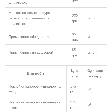
шпаклівкою
Монтаж на стелю поліуретан-
305
багета з фарбуванням та
м.пог.
грн.
шпаклівкою
85
Примикання стін до стелі
м.пог.
грн.
85
Примикання стін до дверей
м.пог.
грн.
Ціна,
Одиниця
Вид робіт
грн.
виміру
Поклейка паперових шпалер на
175
м²
стіну
грн.
Поклейка паперових шпалер на
175
м²
стелю
грн.