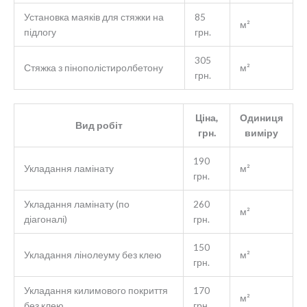
Установка маяків для стяжки на
85
м²
підлогу
грн.
305
Стяжка з пінополістиролбетону
м²
грн.
Ціна,
Одиниця
Вид робіт
грн.
виміру
190
Укладання ламінату
м²
грн.
Укладання ламінату (по
260
м²
діагоналі)
грн.
150
Укладання лінолеуму без клею
м²
грн.
Укладання килимового покриття
170
м²
без клею
грн.