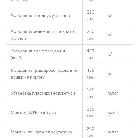
220
Укладання лінолеуму на клей
м²
грн.
Укладання килимового покриття
220
м²
на клей
грн.
Укладання паркетної дошки
435
м²
(клей)
грн.
Укладання тришарової паркетної
435
м²
дошки на підлогу
грн.
130
Установка пластикових плінтусів
м.пог.
грн.
215
Монтаж МДФ плінтусів
м.пог.
грн.
240
Монтаж плінтуса з поліуретану
м.пог.
грн.