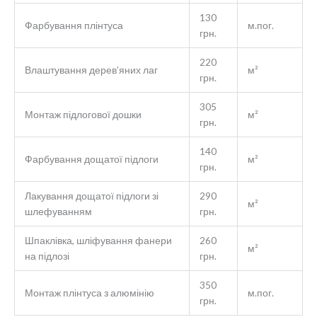
130
Фарбування плінтуса
м.пог.
грн.
220
Влаштування дерев’яних лаг
м²
грн.
305
Монтаж підлогової дошки
м²
грн.
140
Фарбування дощатої підлоги
м²
грн.
Лакування дощатої підлоги зі
290
м²
шлефуванням
грн.
Шпаклівка, шліфування фанери
260
м²
на підлозі
грн.
350
Монтаж плінтуса з алюмінію
м.пог.
грн.