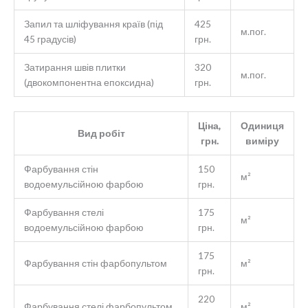
Запил та шліфування країв (під
425
м.пог.
45 градусів)
грн.
Затирання швів плитки
320
м.пог.
(двокомпонентна епоксидна)
грн.
Ціна,
Одиниця
Вид робіт
грн.
виміру
Фарбування стін
150
м²
водоемульсійною фарбою
грн.
Фарбування стелі
175
м²
водоемульсійною фарбою
грн.
175
Фарбування стін фарбопультом
м²
грн.
220
Фарбування стелі фарбопультом
м²