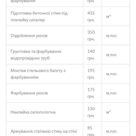
фарбування
грн.
Підготовка бетонної стіни під
435
м²
поклейку шпалер
грн.
350
Оздоблення укосів
м.пог.
грн.
Грунтовка та фарбування
140
м.пог.
водопровідних труб
грн.
Монтаж стельового багету з
195
м.пог.
фарбуванням
грн.
175
Фарбування укосів
м.пог.
грн.
130
Наклейка склополотна
м²
грн.
85
Армування стрічкою стику на стіні
м.пог.
грн.