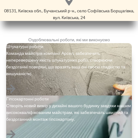
08131, Київска обл., Бучанський р-н., село Софіївська Борщагівка,
вул. Київська, 24
Оздоблювальні роботи, які ми виконуємо
Штукатурні роботи
Команда майстрів компанії Арсел, забезпечить
неперевершену якість штукатурних робіт, створюючи
бездоганні поверхні, що вразять ваші очі своєю гладкістю та
вишуканістю.
Гіпсокартонні роботи
Створіть новий вимір у дизайні вашого будинку завдяки нашим
висококваліфікованим майстрам, які забезпечать швидкий та
бездоганний монтаж гіпсокартону.