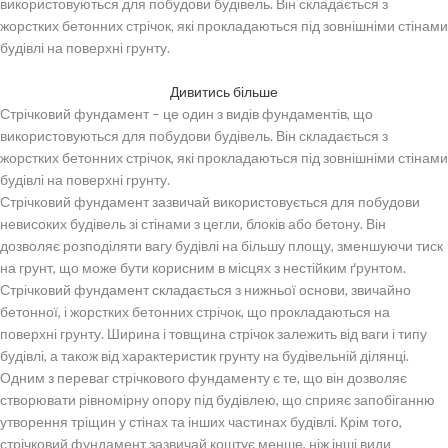
використовуються для побудови будівель. Він складається з
жорстких бетонних стрічок, які прокладаються під зовнішніми стінами
будівлі на поверхні грунту.
Дивитись більше
Стрічковий фундамент – це один з видів фундаментів, що
використовуються для побудови будівель. Він складається з
жорстких бетонних стрічок, які прокладаються під зовнішніми стінами
будівлі на поверхні грунту.
Стрічковий фундамент зазвичай використовується для побудови
невисоких будівель зі стінами з цегли, блоків або бетону. Він
дозволяє розподіляти вагу будівлі на більшу площу, зменшуючи тиск
на грунт, що може бути корисним в місцях з нестійким ґрунтом.
Стрічковий фундамент складається з нижньої основи, звичайно
бетонної, і жорстких бетонних стрічок, що прокладаються на
поверхні грунту. Ширина і товщина стрічок залежить від ваги і типу
будівлі, а також від характеристик грунту на будівельній ділянці.
Одним з переваг стрічкового фундаменту є те, що він дозволяє
створювати рівномірну опору під будівлею, що сприяє запобіганню
утворення тріщин у стінах та інших частинах будівлі. Крім того,
стрічковий фундамент зазвичай коштує менше, ніж інші види