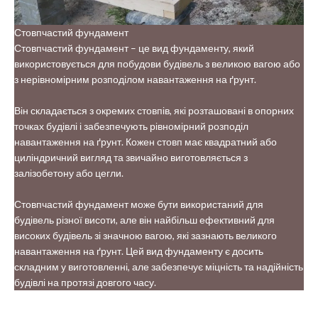
Стовпчастий фундамент
Стовпчастий фундамент – це вид фундаменту, який
використовується для побудови будівель з великою вагою або
з нерівномірним розподілом навантаження на ґрунт.
Він складається з окремих стовпів, які розташовані в опорних
точках будівлі і забезпечують рівномірний розподіл
навантаження на ґрунт. Кожен стовп має квадратний або
циліндричний вигляд та звичайно виготовляється з
залізобетону або цегли.
Стовпчастий фундамент може бути використаний для
будівель різної висоти, але він найбільш ефективний для
високих будівель зі значною вагою, які зазнають великого
навантаження на ґрунт. Цей вид фундаменту є досить
складним у виготовленні, але забезпечує міцність та надійність
будівлі на протязі довгого часу.