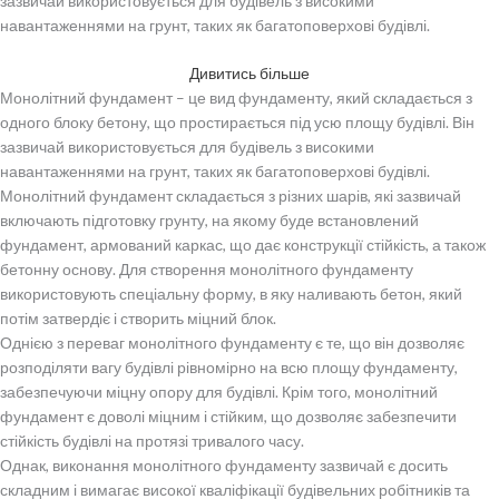
зазвичай використовується для будівель з високими
навантаженнями на грунт, таких як багатоповерхові будівлі.
Дивитись більше
Монолітний фундамент – це вид фундаменту, який складається з
одного блоку бетону, що простирається під усю площу будівлі. Він
зазвичай використовується для будівель з високими
навантаженнями на грунт, таких як багатоповерхові будівлі.
Монолітний фундамент складається з різних шарів, які зазвичай
включають підготовку грунту, на якому буде встановлений
фундамент, армований каркас, що дає конструкції стійкість, а також
бетонну основу. Для створення монолітного фундаменту
використовують спеціальну форму, в яку наливають бетон, який
потім затвердіє і створить міцний блок.
Однією з переваг монолітного фундаменту є те, що він дозволяє
розподіляти вагу будівлі рівномірно на всю площу фундаменту,
забезпечуючи міцну опору для будівлі. Крім того, монолітний
фундамент є доволі міцним і стійким, що дозволяє забезпечити
стійкість будівлі на протязі тривалого часу.
Однак, виконання монолітного фундаменту зазвичай є досить
складним і вимагає високої кваліфікації будівельних робітників та