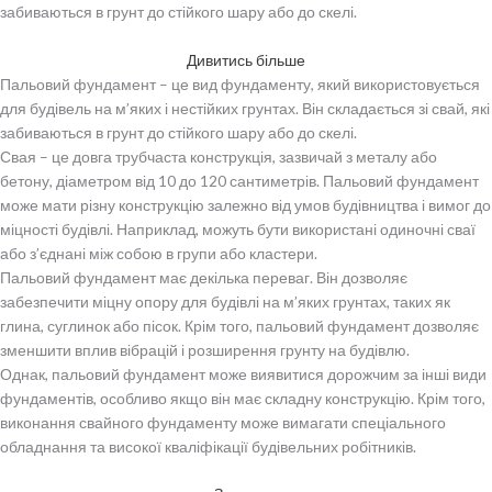
забиваються в грунт до стійкого шару або до скелі.
Дивитись більше
Пальовий фундамент – це вид фундаменту, який використовується
для будівель на м’яких і нестійких грунтах. Він складається зі свай, які
забиваються в грунт до стійкого шару або до скелі.
Свая – це довга трубчаста конструкція, зазвичай з металу або
бетону, діаметром від 10 до 120 сантиметрів. Пальовий фундамент
може мати різну конструкцію залежно від умов будівництва і вимог до
міцності будівлі. Наприклад, можуть бути використані одиночні сваї
або з’єднані між собою в групи або кластери.
Пальовий фундамент має декілька переваг. Він дозволяє
забезпечити міцну опору для будівлі на м’яких грунтах, таких як
глина, суглинок або пісок. Крім того, пальовий фундамент дозволяє
зменшити вплив вібрацій і розширення грунту на будівлю.
Однак, пальовий фундамент може виявитися дорожчим за інші види
фундаментів, особливо якщо він має складну конструкцію. Крім того,
виконання свайного фундаменту може вимагати спеціального
обладнання та високої кваліфікації будівельних робітників.