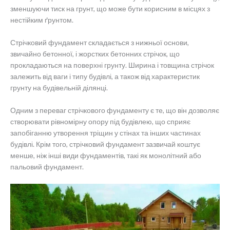
зменшуючи тиск на грунт, що може бути корисним в місцях з
нестійким ґрунтом.
Стрічковий фундамент складається з нижньої основи,
звичайно бетонної, і жорстких бетонних стрічок, що
прокладаються на поверхні грунту. Ширина і товщина стрічок
залежить від ваги і типу будівлі, а також від характеристик
грунту на будівельній ділянці.
Одним з переваг стрічкового фундаменту є те, що він дозволяє
створювати рівномірну опору під будівлею, що сприяє
запобіганню утворення тріщин у стінах та інших частинах
будівлі. Крім того, стрічковий фундамент зазвичай коштує
менше, ніж інші види фундаментів, такі як монолітний або
пальовий фундамент.