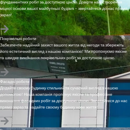
фундаментних робіт за доступною ціною. Довірте нам створення
міцної основи вашої майбутньої будівлі – звертайтеся до нас прямо
зараз!
Покрівельні роботи
Забезпечте надійний захист вашого житла від негоди та збережіть
його естетичний вигляд з нашою компанією! Ми пропонуємо якісне
та швидке виконання покрівельних робіт за доступною ціною.
Фасадні роботи
Додайте своєму будинку стильний та сучасний вигляд з нашою
допомогою! Наша компанія пропонує якісне та професійне
виконання фасадних робіт за доступною ціною. Звертайтеся до нас
прямо зараз та надайте своєму будинку нове життя!