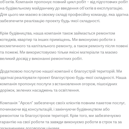
об’єктів. Компанія пропонує повний цикл робіт – від підготовчих робіт
на будівельному майданчику до введення об’єктів в експлуатацію.
Для цього ми маємо в своєму складі професійну команду, яка здатна
забезпечити реалізацію проекту будь-якої складності.
Крім будівництва, наша компанія також займається ремонтом
котеджів, квартир та інших приміщень. Ми виконуємо роботи з
косметичного та капітального ремонту, а також ремонту після повені
та пожежі. Ми використовуємо тільки якісні матеріали та маємо
великий досвід у виконанні ремонтних робіт.
Додатковою послугою нашої компанії є благоустрій територій. Ми
здатнаі реалізувати проект благоустрою будь-якої складності. Наша
компанія пропонує послуги з встановлення огорож, пішохідних
доріжок, зелених насаджень та освітлення.
Компанія “Арсел” забезпечує своїх клієнтів повним пакетом послуг,
починаючи від консультацій, і закінчуючи будівництвом або
ремонтом та благоустроєм території. Крім того, ми забезпечуємо
гарантію на свої роботи та завжди виконуємо роботи в строк та за
зазначеними договором цінами.