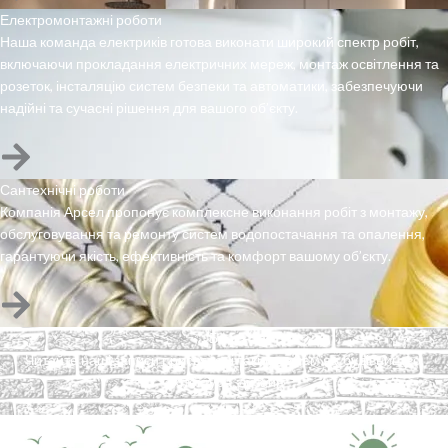
Електромонтажні роботи
Наша команда електриків готова виконати широкий спектр робіт,
включаючи прокладання електричних мереж, монтаж освітлення та
розеток, інсталяцію систем безпеки та автоматики, забезпечуючи
надійні та сучасні рішення для вашого об’єкту.
Сантехнічні роботи
Компанія Арсел пропонує комплексне виконання робіт з монтажу,
обслуговування та ремонту систем водопостачання та опалення,
гарантуючи якість, ефективність та комфорт вашому об’єкту.
Блог
Читайте наші записи присвячені таким темам як: будівництво,
ахітектура, дизайн