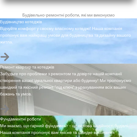
Будівельно-ремонтні роботи, які ми виконуємо
Будівництво котеджів
Відчуйте комфорт у своєму власному котеджі! Наша компанія
пропонує вам найкращі умови для будівництва та дизайну вашого
житла.
Ремонт квартир та котеджів
Забудьте про проблеми з ремонтом та довірте нашій компанії
створення вашої ідеальної квартири або будинку! Ми пропонуємо
швидкий та якісний ремонт “під ключ” з урахуванням всіх ваших
бажань та умов.
Фундаментні роботи
Ми знаємо, що гарний фундамент – це основа надійності будівлі.
Наша компанія пропонує вам якісне та швидке виконання