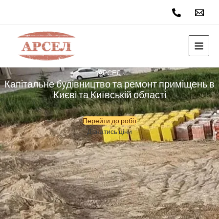
Перейти
до
вмісту
АРСЕЛ
Капітальне будівництво та ремонт приміщень в
Києві та Київській області
Перейти до робіт
Дізнатись ціни