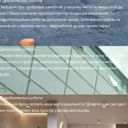
Гідроізоляційні роботи
Забудьте про проблеми з вологою у вашому житлі та зверніться до
нас! Наша компанія пропонує якісне та швидке виконання
гідроізоляційних робіт за доступною ціною. Забезпечте сухість та
комфорт у вашому житлі – звертайтеся до нас прямо зараз!
Демонтажні роботи
Професійне розбирання та видалення будівельних конструкцій для
безпечного простору майбутнього. Довірте свій проект компанії
Арсел та отримайте швидке, ефективне та безпечне виконання
робіт.
Оздоблювальні роботи
Компанія Арсел втілить ваші мрії у реальність! Довірте нам свої ідеї і
ми перетворимо ваш простір у витвір мистецтва.