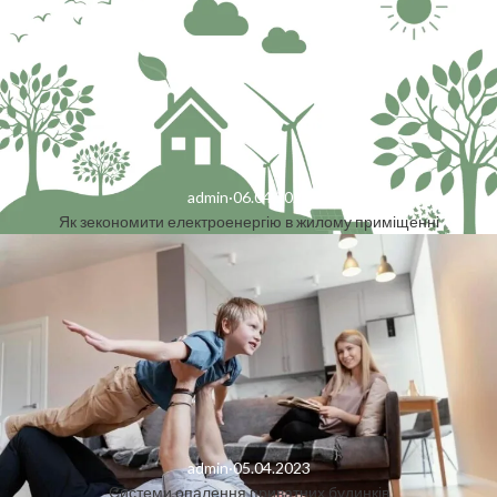
admin
·
06.04.2023
Як зекономити електроенергію в жилому приміщенні
admin
·
05.04.2023
Системи опалення приватних будинків