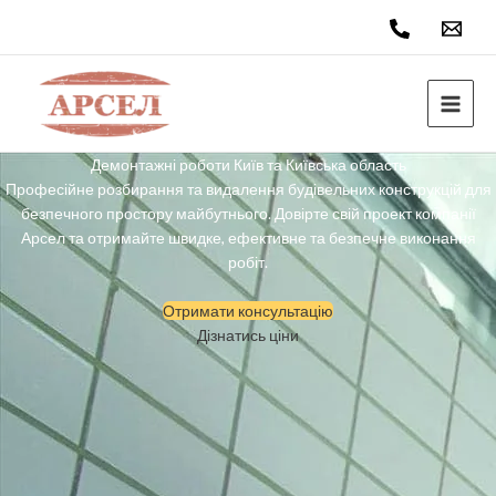
Перейти
до
вмісту
Демонтажні роботи Київ та Київська область
Професійне розбирання та видалення будівельних конструкцій для
безпечного простору майбутнього. Довірте свій проект компанії
Арсел та отримайте швидке, ефективне та безпечне виконання
робіт.
Отримати консультацію
Дізнатись ціни