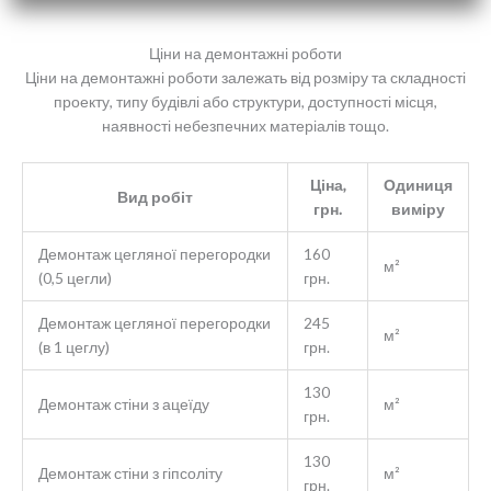
Ціни на демонтажні роботи
Ціни на демонтажні роботи залежать від розміру та складності
проекту, типу будівлі або структури, доступності місця,
наявності небезпечних матеріалів тощо.
Ціна,
Одиниця
Вид робіт
грн.
виміру
Демонтаж цегляної перегородки
160
м²
(0,5 цегли)
грн.
Демонтаж цегляної перегородки
245
м²
(в 1 цеглу)
грн.
130
Демонтаж стіни з ацеїду
м²
грн.
130
Демонтаж стіни з гіпсоліту
м²
грн.