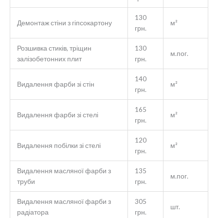
130
Демонтаж стіни з гіпсокартону
м²
грн.
Розшивка стиків, тріщин
130
м.пог.
залізобетонних плит
грн.
140
Видалення фарби зі стін
м²
грн.
165
Видалення фарби зі стелі
м²
грн.
120
Видалення побілки зі стелі
м²
грн.
Видалення масляної фарби з
135
м.пог.
труби
грн.
Видалення масляної фарби з
305
шт.
радіатора
грн.