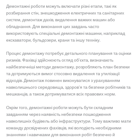
Демонтажні роботи можуть включати різні етапи, такі як
розбирання стін, знешкодження електричних та санітарних
систем, демонтаж дахів, видалення важких машин або
обладнання. Для виконання цих завдань часто
використовують спеціальні демонтажні машини, наприклад
екскаватори, бульдозери, крани та іншу техніку.
Процес демонтажу потребує детального планування та оцінки
ризиків. Фахівці здійснюють огляд об’єкта, визначають
найбезпечніші методи демонтажу, розробляють план безпеки
та дотримуються вимог стосовно видалення та утилізації
відходів. Демонтаж повинен виконуватися з урахуванням
навколишнього середовища, здоров’я та безпеки робітників та
мешканців, а також дотримуватися всіх правових норм.
Окрім того, демонтажні роботи можуть бути складним
завданням через наявність небезпеки пошкодження
навколишніх будівель або інфраструктури. Тому важливо мати
команду досвідчених фахівців, які володіють необхідними
знаннями і навичками для виконання робіт безпечно й