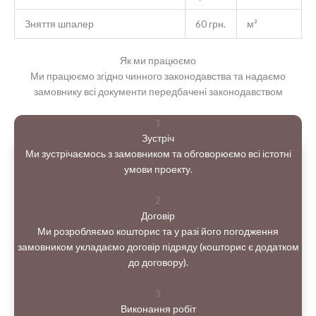
Зняття шпалер
60 грн.
м²
Як ми працюємо
Ми працюємо згідно чинного законодавства та надаємо
замовнику всі документи передбачені законодавством
1
Зустріч
Ми зустрічаємось з замовником та обговорюємо всі істотні
умови проекту.
2
Договір
Ми розробляємо кошторис та у разі його погодження
замовником укладаємо договір підряду (кошторис є додатком
до договору).
3
Виконання робіт