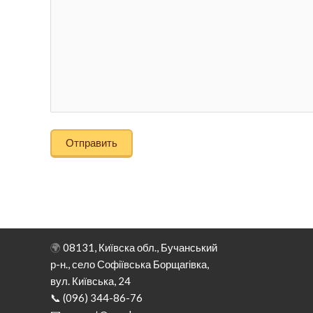
🌍
08131, Київска обл., Бучанський
р-н., село Софіївська Борщагівка,
вул. Київська, 24
📞 (096) 344-86-76