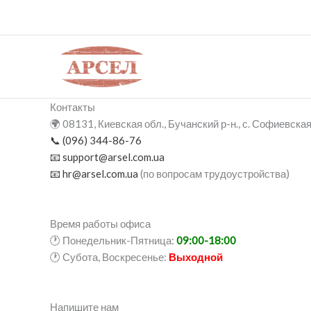
Перейти
к
содержимому
Контакты
🌍 08131, Киевская обл., Бучанский р-н., с. Софиевска
📞 (096) 344-86-76
📧 support@arsel.com.ua
📧 hr@arsel.com.ua
(по вопросам трудоустройства)
Время работы офиса
🕐 Понедельник-Пятница:
09:00-18:00
🕐 Субота, Воскресенье:
Выходной
Напишите нам